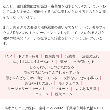
ただし、顎口腔機能診断施設＝審美性を追求していない、というわ
けではありません。機能性するものは美しいという考えのもと治療
をおこなっています。
また、患者さまの要望と治療結果の違いがでないように、モルフィ
ウス３Dなどのシミュレーションソフトを用いて、凡の治療方針と
治療の結果のイメージを提示して治療を行うように心掛けていま
す。
TOP
ドクター紹介
医院案内
治療費
治療の流れ
こんなお悩みありませんか？
顎が長いのが気になる
しゃくれているのが気になる
顎が後ろにひっこんでしまっている
顎が左右どちらかに曲がっている
女性ならではのお悩み
美容外科との違い
モルフェウス
サージェリーファースト
リクルート
よくある質問
ニュース
医院コラム
鶴木クリニック医科・歯科 〒272-0021 千葉県市川市八幡1-19-13