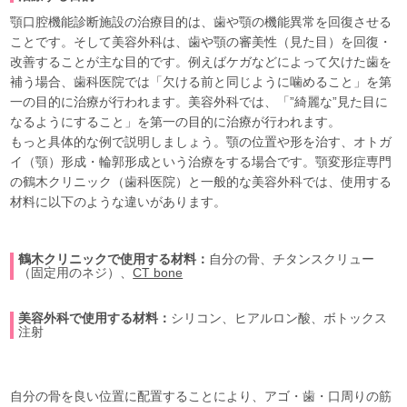
顎口腔機能診断施設の治療目的は、歯や顎の機能異常を回復させる
ことです。そして美容外科は、歯や顎の審美性（見た目）を回復・
改善することが主な目的です。例えばケガなどによって欠けた歯を
補う場合、歯科医院では「欠ける前と同じように噛めること」を第
一の目的に治療が行われます。美容外科では、「”綺麗な”見た目に
なるようにすること」を第一の目的に治療が行われます。
もっと具体的な例で説明しましょう。顎の位置や形を治す、オトガ
イ（顎）形成・輪郭形成という治療をする場合です。顎変形症専門
の鶴木クリニック（歯科医院）と一般的な美容外科では、使用する
材料に以下のような違いがあります。
鶴木クリニックで使用する材料：
自分の骨、チタンスクリュー
（固定用のネジ）、
CT bone
美容外科で使用する材料：
シリコン、ヒアルロン酸、ボトックス
注射
自分の骨を良い位置に配置することにより、アゴ・歯・口周りの筋